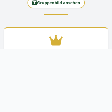
Gruppenbild ansehen
Königin
Vivien Schacht
und Daniel Döhrmann
1. Begleiterin
Julienne Kukla
und Lewin Meier